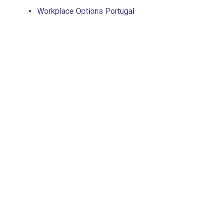
Workplace Options Portugal
SAÚDE PSICOLÓGICA NO TRABALHO
ORGANIZA
Locais de Trabalho Saudáveis
Business C
Riscos Psicossociais
Construir u
Problemas de Saúde Psicológica no
Trabalho
Prosperidad
Organizaçõ
Stresse no Trabalho
Diversidade
Teletrabalho
trabalho
Covid 19
A (In)Suste