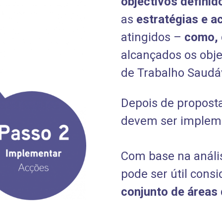
objectivos definid
as
estratégias e a
atingidos –
como, 
alcançados os obje
de Trabalho Saudá
Depois de proposta
devem ser implem
Com base na anális
pode ser útil cons
conjunto de áreas 