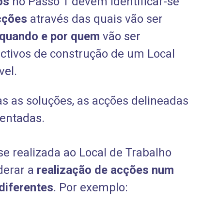
os
no Passo 1 devem identificar-se
cções
através das quais vão ser
quando e por quem
vão ser
ctivos de construção de um Local
vel.
s as soluções, as acções delineadas
entadas.
e realizada ao Local de Trabalho
iderar a
realização de acções num
diferentes
. Por exemplo: