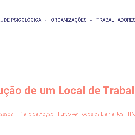
ÚDE PSICOLÓGICA
ORGANIZAÇÕES
TRABALHADORE
ução de um Local de Traba
Passos
l Plano de Acção
l Envolver Todos os Elementos
| P