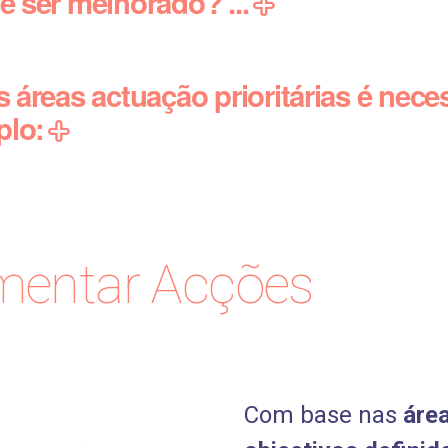
e ser melhorado? ...
 áreas actuação prioritárias é neces
plo:
mentar Acções
Com base nas
área