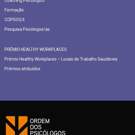
Coaching Psicológico
Formação
COPSOQ II
Pesquisa Psicólogos/as
PRÉMIO HEALTHY WORKPLACES
Prémio Healthy Workplaces – Locais de Trabalho Saudáveis
Prémios atribuídos