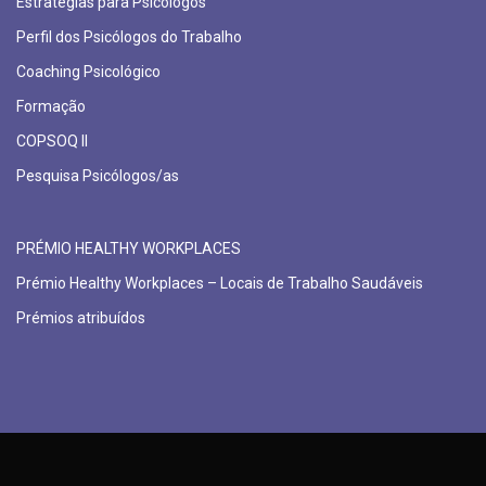
Estratégias para Psicólogos
Perfil dos Psicólogos do Trabalho
Coaching Psicológico
Formação
COPSOQ II
Pesquisa Psicólogos/as
PRÉMIO HEALTHY WORKPLACES
Prémio Healthy Workplaces – Locais de Trabalho Saudáveis
Prémios atribuídos